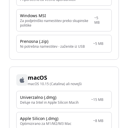
Windows MSI
~5
Za podjetniško namestitev preko skupinske
MB
politike
Prenosna (.zip)
~5 MB
Ni potrebna namestitev - zaženite iz USB
macOS
macOS 10.15 (Catalina) ali novejši
Univerzalno (.dmg)
~15 MB
Deluje na Intel in Apple Silicon Macih
Apple Silicon (.dmg)
~8 MB
Optimizirano za M1/M2/M3 Mac