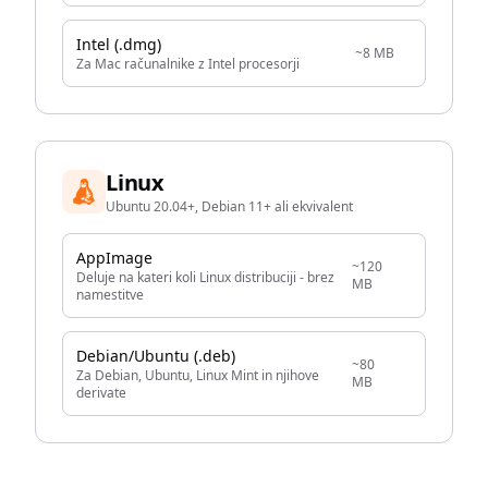
Intel (.dmg)
~8 MB
Za Mac računalnike z Intel procesorji
Linux
Ubuntu 20.04+, Debian 11+ ali ekvivalent
AppImage
~120
Deluje na kateri koli Linux distribuciji - brez
MB
namestitve
Debian/Ubuntu (.deb)
~80
Za Debian, Ubuntu, Linux Mint in njihove
MB
derivate