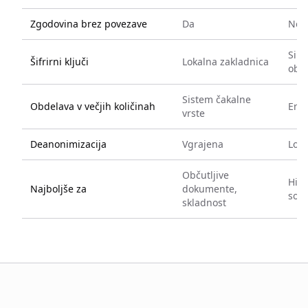
Zgodovina brez povezave
Da
Ne
Sinh
Šifrirni ključi
Lokalna zakladnica
obl
Sistem čakalne
Obdelava v večjih količinah
Eno
vrste
Deanonimizacija
Vgrajena
Loče
Občutljive
Hitr
Najboljše za
dokumente,
sod
skladnost