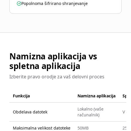
Popolnoma šifrirano shranjevanje
Namizna aplikacija vs
spletna aplikacija
Izberite pravo orodje za vaš delovni proces
Funkcija
Namizna aplikacija
Sple
Lokalno (vaše
Obdelava datotek
V ob
računalnik)
Maksimalna velikost datoteke
50MB
25M