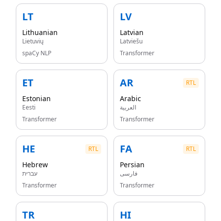
LT
LV
Lithuanian
Latvian
Lietuvių
Latviešu
spaCy NLP
Transformer
ET
AR
RTL
Estonian
Arabic
Eesti
العربية
Transformer
Transformer
HE
FA
RTL
RTL
Hebrew
Persian
فارسی
עברית
Transformer
Transformer
TR
HI