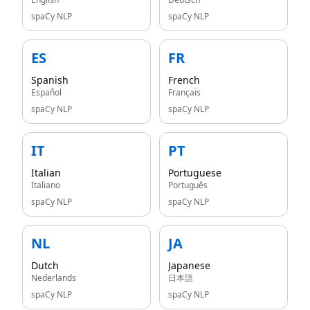
spaCy NLP
spaCy NLP
ES
FR
Spanish
French
Español
Français
spaCy NLP
spaCy NLP
IT
PT
Italian
Portuguese
Italiano
Português
spaCy NLP
spaCy NLP
NL
JA
Dutch
Japanese
Nederlands
日本語
spaCy NLP
spaCy NLP