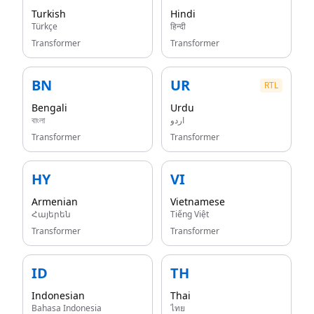
Turkish
Hindi
Türkçe
हिन्दी
Transformer
Transformer
BN
UR
RTL
Bengali
Urdu
বাংলা
اردو
Transformer
Transformer
HY
VI
Armenian
Vietnamese
Հայերեն
Tiếng Việt
Transformer
Transformer
ID
TH
Indonesian
Thai
Bahasa Indonesia
ไทย