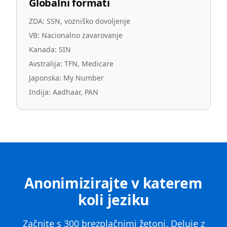
Globalni formati
ZDA: SSN, vozniško dovoljenje
VB: Nacionalno zavarovanje
Kanada: SIN
Avstralija: TFN, Medicare
Japonska: My Number
Indija: Aadhaar, PAN
Anonimizirajte v katerem
koli jeziku
Začnite s 300 brezplačnimi žetoni. Deluje z