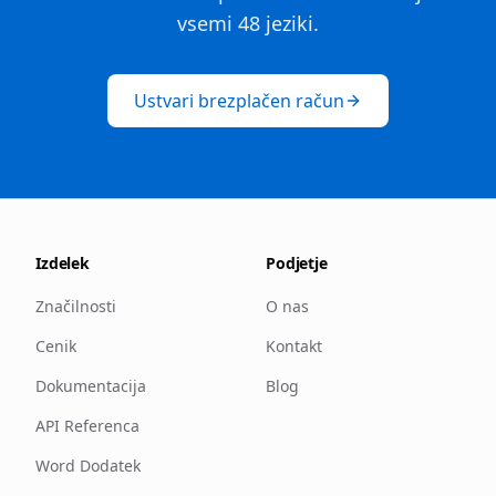
vsemi 48 jeziki.
Ustvari brezplačen račun
Izdelek
Podjetje
Značilnosti
O nas
Cenik
Kontakt
Dokumentacija
Blog
API Referenca
Word Dodatek