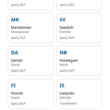
spaCy NLP
spaCy NLP
MK
SV
Macedonian
Swedish
Македонски
Svenska
spaCy NLP
spaCy NLP
DA
NB
Danish
Norwegian
Dansk
Norsk
spaCy NLP
spaCy NLP
FI
IS
Finnish
Icelandic
Suomi
Íslenska
spaCy NLP
Transformer