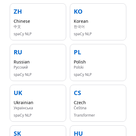
ZH
KO
Chinese
Korean
中文
한국어
spaCy NLP
spaCy NLP
RU
PL
Russian
Polish
Русский
Polski
spaCy NLP
spaCy NLP
UK
CS
Ukrainian
Czech
Українська
Čeština
spaCy NLP
Transformer
SK
HU