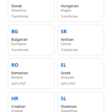
Slovak
Hungarian
Slovenčina
Magyar
Transformer
Transformer
BG
SR
Bulgarian
Serbian
Български
Српски
Transformer
Transformer
RO
EL
Romanian
Greek
Română
Ελληνικά
spaCy NLP
spaCy NLP
HR
SL
Croatian
Slovenian
Hrvatski
Slovenščina