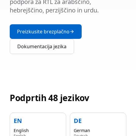
podpora za RTL za arabščino,
hebrejščino, perzijščino in urdu.
Preizkusite brezplačno
Dokumentacija jezika
Podprtih 48 jezikov
EN
DE
English
German
English
Deutsch