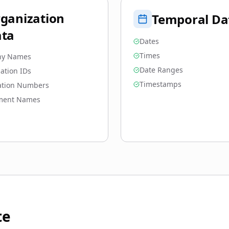
ganization
Temporal Da
ta
Dates
Times
y Names
Date Ranges
ation IDs
Timestamps
ation Numbers
ment Names
te