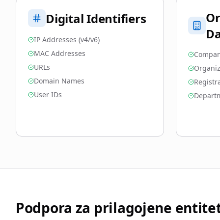
Or
Digital Identifiers
Da
IP Addresses (v4/v6)
MAC Addresses
Compan
URLs
Organiz
Domain Names
Registr
User IDs
Depart
Podpora za prilagojene entite