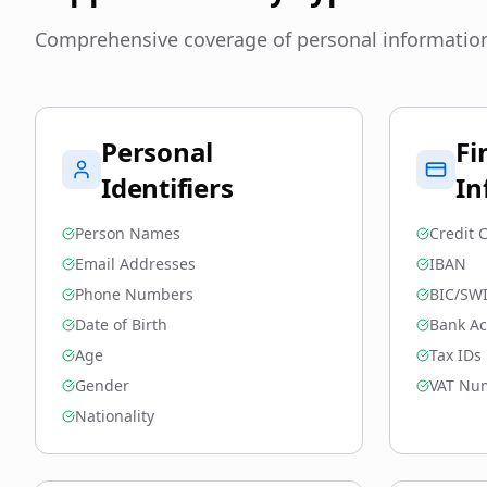
Comprehensive coverage of personal information
Personal
Fi
Identifiers
In
Person Names
Credit
Email Addresses
IBAN
Phone Numbers
BIC/SW
Date of Birth
Bank A
Age
Tax IDs
Gender
VAT Nu
Nationality