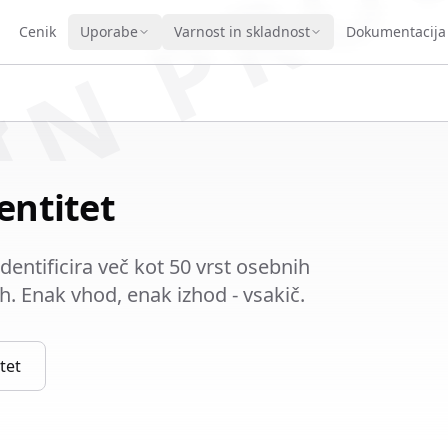
IN PRO
Cenik
Uporabe
Varnost in skladnost
Dokumentacija
entitet
dentificira več kot 50 vrst osebnih
ih. Enak vhod, enak izhod - vsakič.
tet