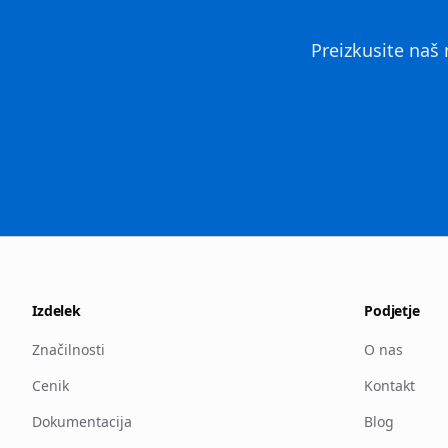
Preizkusite naš 
Izdelek
Podjetje
Značilnosti
O nas
Cenik
Kontakt
Dokumentacija
Blog