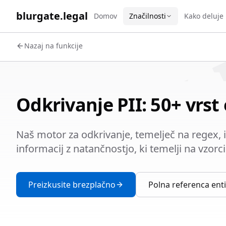
WORK 
blurgate.legal
Domov
Značilnosti
Kako deluje
Nazaj na funkcije
Odkrivanje PII: 50+ vrst 
Naš motor za odkrivanje, temelječ na regex, i
informacij z natančnostjo, ki temelji na vzorc
Preizkusite brezplačno
Polna referenca enti