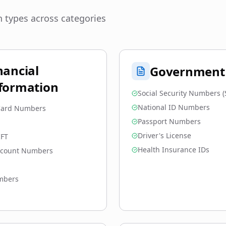
 types across categories
nancial
Government
formation
Social Security Numbers (
National ID Numbers
 Card Numbers
Passport Numbers
Driver's License
IFT
Health Insurance IDs
ccount Numbers
mbers