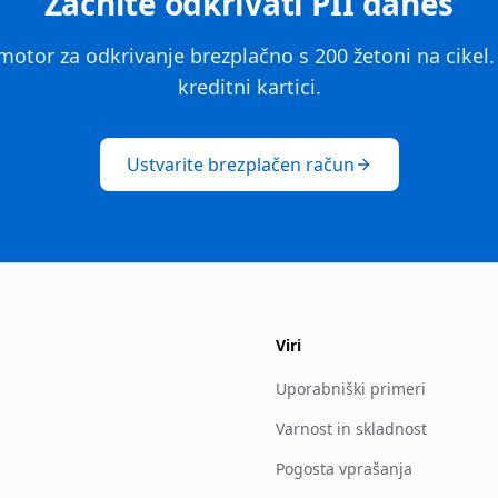
Začnite odkrivati PII danes
motor za odkrivanje brezplačno s 200 žetoni na cikel
kreditni kartici.
Ustvarite brezplačen račun
Viri
Uporabniški primeri
Varnost in skladnost
Pogosta vprašanja