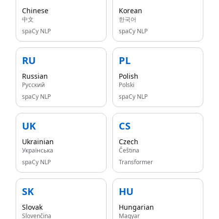
Chinese
Korean
中文
한국어
spaCy NLP
spaCy NLP
RU
PL
Russian
Polish
Русский
Polski
spaCy NLP
spaCy NLP
UK
CS
Ukrainian
Czech
Українська
Čeština
spaCy NLP
Transformer
SK
HU
Slovak
Hungarian
Slovenčina
Magyar