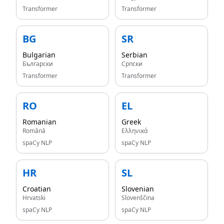
Transformer
Transformer
BG
SR
Bulgarian
Serbian
Български
Српски
Transformer
Transformer
RO
EL
Romanian
Greek
Română
Ελληνικά
spaCy NLP
spaCy NLP
HR
SL
Croatian
Slovenian
Hrvatski
Slovenščina
spaCy NLP
spaCy NLP