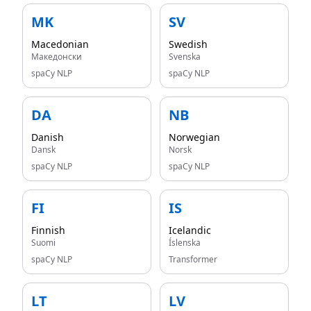
MK
SV
Macedonian
Swedish
Македонски
Svenska
spaCy NLP
spaCy NLP
DA
NB
Danish
Norwegian
Dansk
Norsk
spaCy NLP
spaCy NLP
FI
IS
Finnish
Icelandic
Suomi
Íslenska
spaCy NLP
Transformer
LT
LV