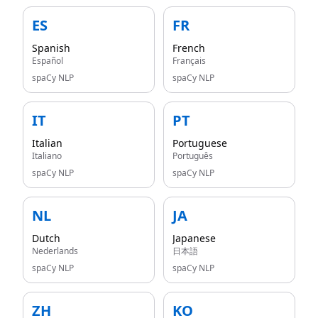
ES
FR
Spanish
French
Español
Français
spaCy NLP
spaCy NLP
IT
PT
Italian
Portuguese
Italiano
Português
spaCy NLP
spaCy NLP
NL
JA
Dutch
Japanese
Nederlands
日本語
spaCy NLP
spaCy NLP
ZH
KO