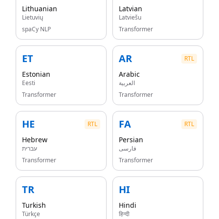
Lithuanian
Latvian
Lietuvių
Latviešu
spaCy NLP
Transformer
ET
AR
RTL
Estonian
Arabic
Eesti
العربية
Transformer
Transformer
HE
FA
RTL
RTL
Hebrew
Persian
فارسی
עברית
Transformer
Transformer
TR
HI
Turkish
Hindi
Türkçe
हिन्दी