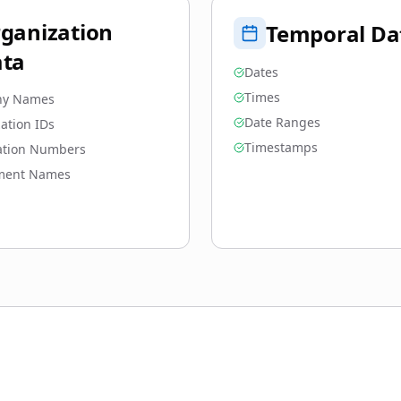
ganization
Temporal Da
ta
Dates
Times
y Names
Date Ranges
ation IDs
Timestamps
ation Numbers
ment Names