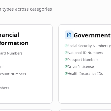
 types across categories
nancial
Government
formation
Social Security Numbers (
National ID Numbers
 Card Numbers
Passport Numbers
Driver's License
IFT
Health Insurance IDs
ccount Numbers
mbers