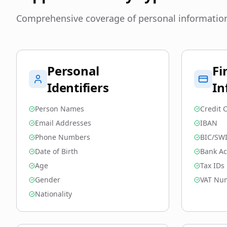
Comprehensive coverage of personal information
Personal
Fi
Identifiers
In
Person Names
Credit
Email Addresses
IBAN
Phone Numbers
BIC/SW
Date of Birth
Bank A
Age
Tax IDs
Gender
VAT Nu
Nationality