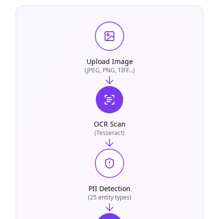
Upload Image
(JPEG, PNG, TIFF...)
OCR Scan
(Tesseract)
PII Detection
(25 entity types)