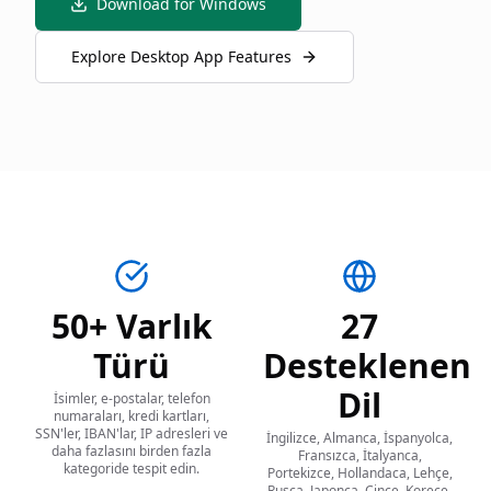
Download for Windows
Explore Desktop App Features
50+ Varlık
27
Türü
Desteklenen
Dil
İsimler, e-postalar, telefon
numaraları, kredi kartları,
SSN'ler, IBAN'lar, IP adresleri ve
İngilizce, Almanca, İspanyolca,
daha fazlasını birden fazla
Fransızca, İtalyanca,
kategoride tespit edin.
Portekizce, Hollandaca, Lehçe,
Rusça, Japonca, Çince, Korece,