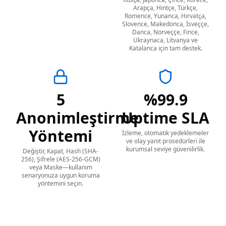
Arapça, Hintçe, Türkçe,
Romence, Yunanca, Hırvatça,
Slovence, Makedonca, İsveççe,
Danca, Norveççe, Fince,
Ukraynaca, Litvanya ve
Katalanca için tam destek.
5
%99.9
Anonimleştirme
Uptime SLA
Yöntemi
İzleme, otomatik yedeklemeler
ve olay yanıt prosedürleri ile
kurumsal seviye güvenilirlik.
Değiştir, Kapat, Hash (SHA-
256), Şifrele (AES-256-GCM)
veya Maske—kullanım
senaryonuza uygun koruma
yöntemini seçin.