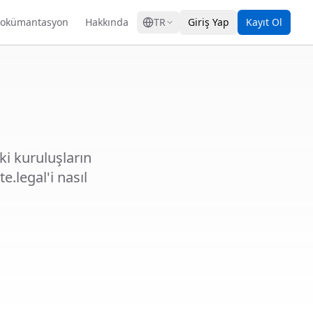
GRESS
okümantasyon
Hakkında
TR
Giriş Yap
Kayıt Ol
ki kuruluşların
.legal'i nasıl