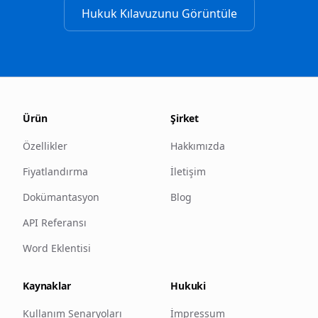
Hukuk Kılavuzunu Görüntüle
Ürün
Şirket
Özellikler
Hakkımızda
Fiyatlandırma
İletişim
Dokümantasyon
Blog
API Referansı
Word Eklentisi
Kaynaklar
Hukuki
Kullanım Senaryoları
İmpressum