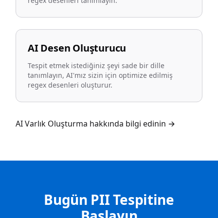
regex desenleri tanımlayın.
AI Desen Oluşturucu
Tespit etmek istediğiniz şeyi sade bir dille
tanımlayın, AI'mız sizin için optimize edilmiş
regex desenleri oluşturur.
AI Varlık Oluşturma hakkında bilgi edinin
→
Bugün PII Tespitine
Başlayın