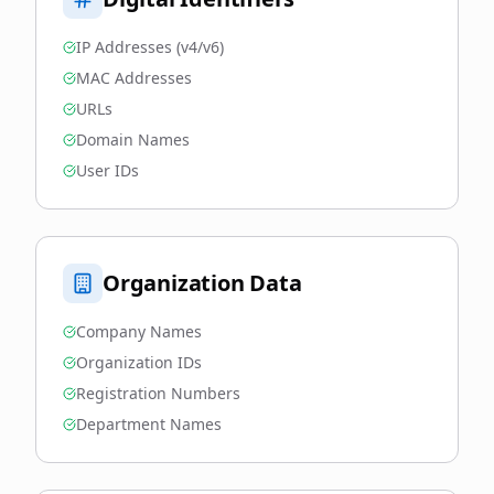
IP Addresses (v4/v6)
MAC Addresses
URLs
Domain Names
User IDs
Organization Data
Company Names
Organization IDs
Registration Numbers
Department Names