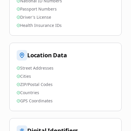
National ID Numbers
Passport Numbers
Driver's License
Health Insurance IDs
Location Data
Street Addresses
Cities
ZIP/Postal Codes
Countries
GPS Coordinates
Digital Identifiers