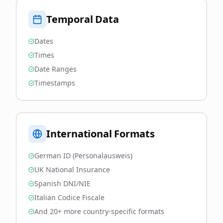
Temporal Data
Dates
Times
Date Ranges
Timestamps
International Formats
German ID (Personalausweis)
UK National Insurance
Spanish DNI/NIE
Italian Codice Fiscale
And 20+ more country-specific formats