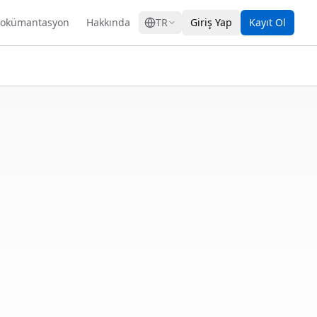
GRESS
okümantasyon
Hakkında
TR
Giriş Yap
Kayıt Ol