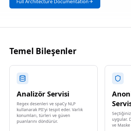
Full Architecture Documentation
Temel Bileşenler
Analizör Servisi
Anoni
Servi
Regex desenleri ve spaCy NLP
kullanarak PII'yi tespit eder. Varlık
Seçtiğin
konumları, türleri ve güven
uygular. D
puanlarını döndürür.
ve Maske 