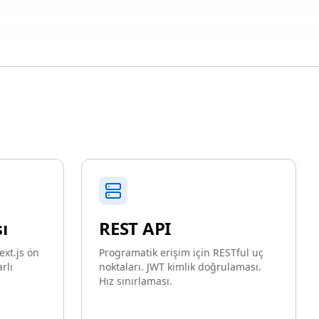
ı
REST API
ext.js ön
Programatik erişim için RESTful uç
rlı
noktaları. JWT kimlik doğrulaması.
Hız sınırlaması.