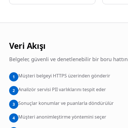
Veri Akışı
Belgeler, güvenli ve denetlenebilir bir boru hatt
Müşteri belgeyi HTTPS üzerinden gönderir
1
Analizör servisi PII varlıklarını tespit eder
2
Sonuçlar konumlar ve puanlarla döndürülür
3
Müşteri anonimleştirme yöntemini seçer
4