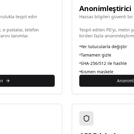
Anonimleştirici
ğrulukla tespit edin
Hassas bilgileri güvenli bir
, e-postalar, telefon
Tespit edilen PII'yi, metin 
larını tanımlar.
birden fazla anonimleştir
•
Yer tutucularla değiştir
•
Tamamen gizle
•
SHA-256/512 ile hashle
•
Kısmen maskele
in
Anonimle