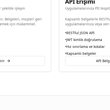
API Erişimi
 şekilde işleyin
Uygulamalarınıza PII tespit
in. Belgeleri, müşteri geri
Kapsamlı belgelerle RESTful
işlemek için mükemmel.
uygulamalarınıza veya veri
•
RESTful JSON API
•
JWT kimlik doğrulama
•
Hız sınırlama ve kotalar
•
Kapsamlı belgeler
rir
API Belg