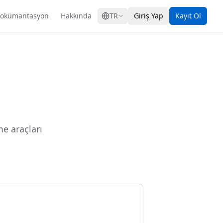
GRESS
okümantasyon
Hakkında
TR
Giriş Yap
Kayıt Ol
e araçları