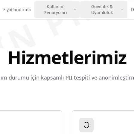
IN PRO
Kullanım
Güvenlik &
Fiyatlandırma
D
Senaryoları
Uyumluluk
Hizmetlerimiz
nım durumu için kapsamlı PII tespiti ve anonimleştirm