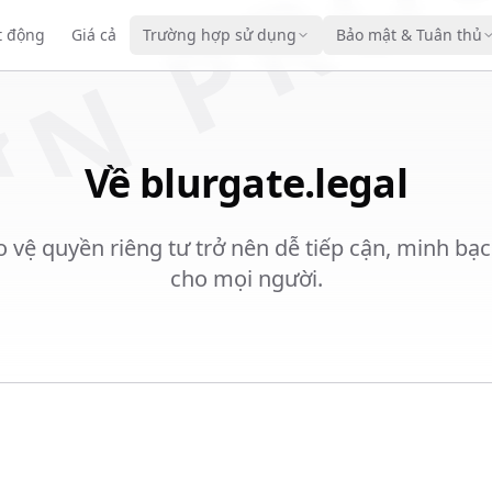
IN PRO
t động
Giá cả
Trường hợp sử dụng
Bảo mật & Tuân thủ
Về blurgate.legal
 vệ quyền riêng tư trở nên dễ tiếp cận, minh bạc
cho mọi người.