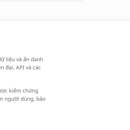
dữ liệu và ẩn danh
n đại, API và các
được kiểm chứng
ệm người dùng, bảo