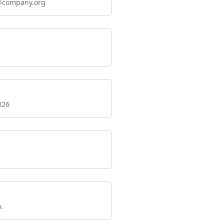
@company.org
026
.