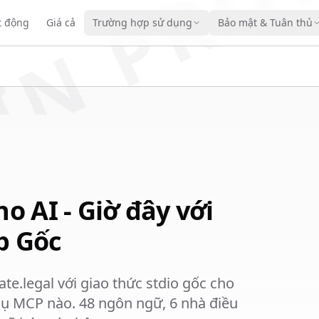
IN PRO
t động
Giá cả
Trường hợp sử dụng
Bảo mật & Tuân thủ
o AI - Giờ đây với
p Gốc
ate.legal với giao thức stdio gốc cho
ụ MCP nào. 48 ngôn ngữ, 6 nhà điều