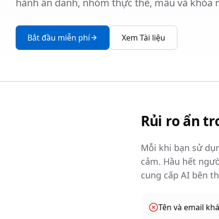
hành ẩn danh, nhóm thực thể, mẫu và khóa 
Bắt đầu miễn phí
Xem Tài liệu
Rủi ro ẩn tr
Mỗi khi bạn sử dụn
cảm. Hầu hết ngườ
cung cấp AI bên th
Tên và email kh