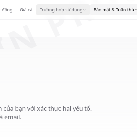
IN PRO
t động
Giá cả
Trường hợp sử dụng
Bảo mật & Tuân thủ
của bạn với xác thực hai yếu tố.
ã email.