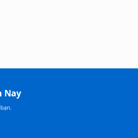
m Nay
 bạn.