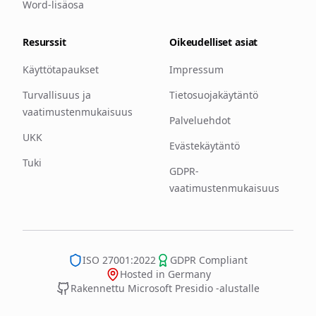
Word-lisäosa
Resurssit
Oikeudelliset asiat
Käyttötapaukset
Impressum
Turvallisuus ja
Tietosuojakäytäntö
vaatimustenmukaisuus
Palveluehdot
UKK
Evästekäytäntö
Tuki
GDPR-
vaatimustenmukaisuus
ISO 27001:2022
GDPR Compliant
Hosted in Germany
Rakennettu Microsoft Presidio -alustalle