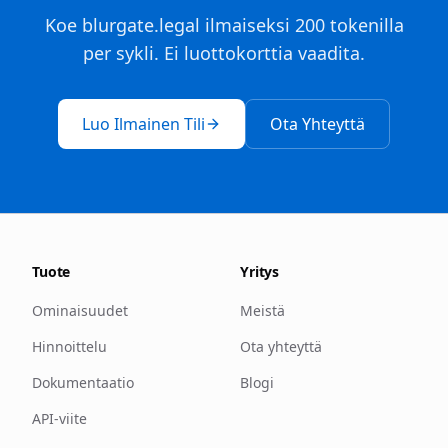
Koe blurgate.legal ilmaiseksi 200 tokenilla
per sykli. Ei luottokorttia vaadita.
Luo Ilmainen Tili
Ota Yhteyttä
Tuote
Yritys
Ominaisuudet
Meistä
Hinnoittelu
Ota yhteyttä
Dokumentaatio
Blogi
API-viite