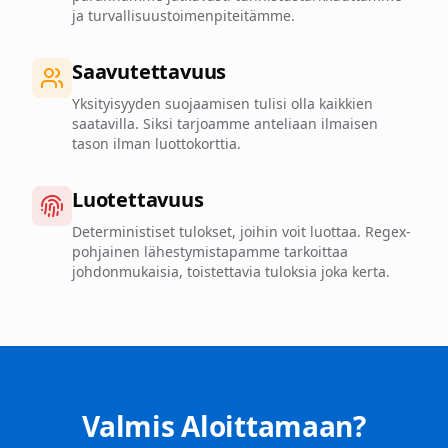
ja turvallisuustoimenpiteitämme.
Saavutettavuus
Yksityisyyden suojaamisen tulisi olla kaikkien
saatavilla. Siksi tarjoamme anteliaan ilmaisen
tason ilman luottokorttia.
Luotettavuus
Deterministiset tulokset, joihin voit luottaa. Regex-
pohjainen lähestymistapamme tarkoittaa
johdonmukaisia, toistettavia tuloksia joka kerta.
Valmis Aloittamaan?