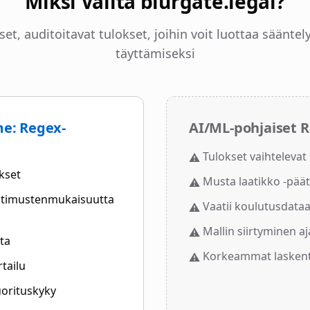
Miksi Valita blurgate.legal?
set, auditoitavat tulokset, joihin voit luottaa säänte
täyttämiseksi
e: Regex-
AI/ML-pohjaiset R
Tulokset vaihtelevat 
⚠️
okset
Musta laatikko -pää
⚠️
aatimustenmukaisuutta
Vaatii koulutusdata
⚠️
Mallin siirtyminen a
⚠️
ta
Korkeammat lasken
⚠️
tailu
orituskyky