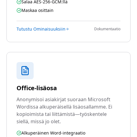
Salaa AES-256-GCM:llä
Maskaa osittain
Tutustu Ominaisuuksiin
Dokumentaatio
Office-lisäosa
Anonymisoi asiakirjat suoraan Microsoft
Wordissa alkuperäisellä lisäosallamme. Ei
kopioimista tai liittämistä—työskentele
siellä, missä jo olet.
Alkuperäinen Word-integraatio