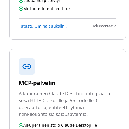
Luottamuspisteytys
Mukautettu entiteettituki
Tutustu Ominaisuuksiin
Dokumentaatio
MCP-palvelin
Alkuperäinen Claude Desktop -integraatio
sekä HTTP Cursorille ja VS Code:lle. 6
operaattoria, entiteettiryhmiä,
henkilökohtaisia salausavaimia.
Alkuperäinen stdio Claude Desktopille