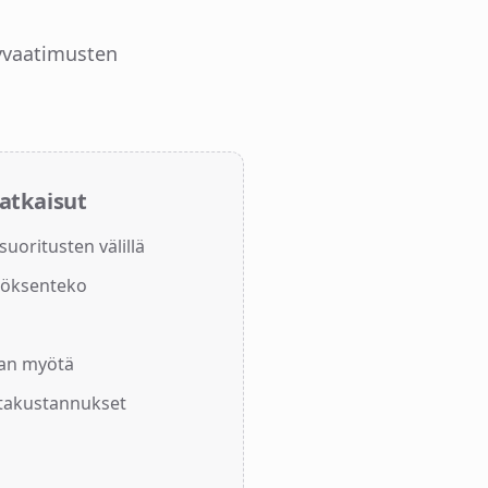
lyvaatimusten
atkaisut
suoritusten välillä
töksenteko
a
jan myötä
takustannukset