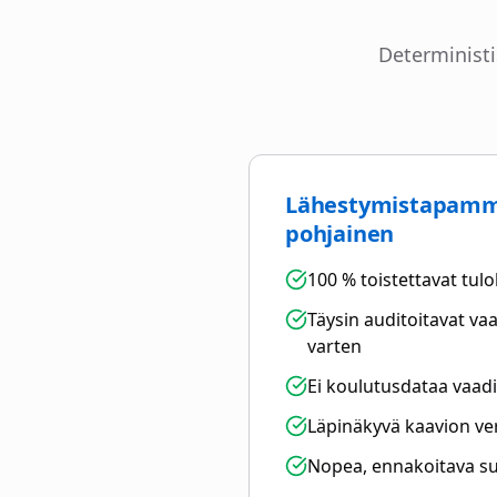
Deterministi
Lähestymistapamm
pohjainen
100 % toistettavat tul
Täysin auditoitavat v
varten
Ei koulutusdataa vaadi
Läpinäkyvä kaavion ver
Nopea, ennakoitava su