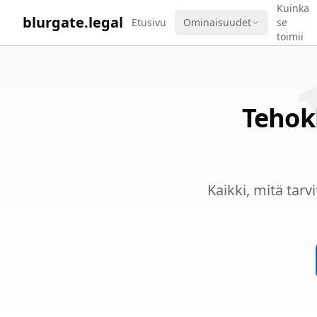
WORK 
Kuinka
blurgate.legal
Etusivu
Ominaisuudet
se
toimii
Tehok
Kaikki, mitä tar