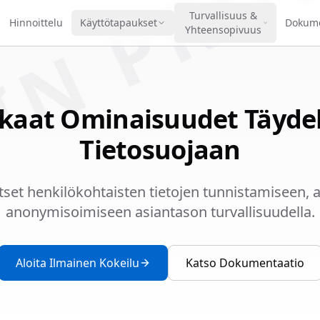
IN PRO
Turvallisuus &
Hinnoittelu
Käyttötapaukset
Dokume
Yhteensopivuus
kaat Ominaisuudet Täydel
Tietosuojaan
vitset henkilökohtaisten tietojen tunnistamiseen, 
anonymisoimiseen asiantason turvallisuudella.
Aloita Ilmainen Kokeilu
Katso Dokumentaatio