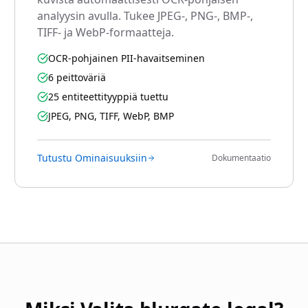
analyysin avulla. Tukee JPEG-, PNG-, BMP-,
TIFF- ja WebP-formaatteja.
OCR-pohjainen PII-havaitseminen
6 peittoväriä
25 entiteettityyppiä tuettu
JPEG, PNG, TIFF, WebP, BMP
Tutustu Ominaisuuksiin
Dokumentaatio