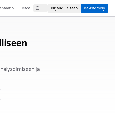
GRESS
ntaatio
Tietoa
FI
Kirjaudu sisään
Rekisteröidy
liseen
analysoimiseen ja