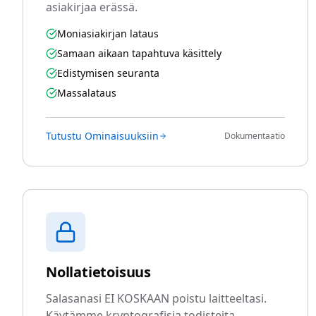
asiakirjaa erässä.
Moniasiakirjan lataus
Samaan aikaan tapahtuva käsittely
Edistymisen seuranta
Massalataus
Tutustu Ominaisuuksiin
Dokumentaatio
Nollatietoisuus
Salasanasi EI KOSKAAN poistu laitteeltasi.
Käytämme kryptografisia todisteita