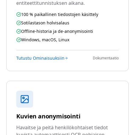
entiteettitunnistuksen aikana.
100 % paikallinen tiedostojen käsittely
Sotilastason holvisalaus
Offline-historia ja de-anonymisointi
Windows, macOS, Linux
Tutustu Ominaisuuksiin
Dokumentaatio
Kuvien anonymisointi
Havaitse ja peitä henkilökohtaiset tiedot
kuvista automaattisesti OCR-pohjaisen