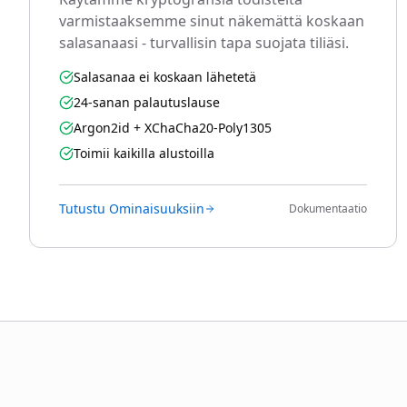
varmistaaksemme sinut näkemättä koskaan
salasanaasi - turvallisin tapa suojata tiliäsi.
Salasanaa ei koskaan lähetetä
24-sanan palautuslause
Argon2id + XChaCha20-Poly1305
Toimii kaikilla alustoilla
Tutustu Ominaisuuksiin
Dokumentaatio