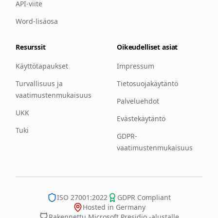
API-viite
Word-lisäosa
Resurssit
Oikeudelliset asiat
Käyttötapaukset
Impressum
Turvallisuus ja
Tietosuojakäytäntö
vaatimustenmukaisuus
Palveluehdot
UKK
Evästekäytäntö
Tuki
GDPR-
vaatimustenmukaisuus
ISO 27001:2022
GDPR Compliant
Hosted in Germany
Rakennettu Microsoft Presidio -alustalle