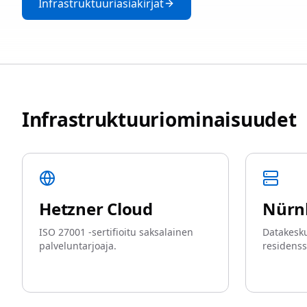
Infrastruktuuriasiakirjat
Infrastruktuuriominaisuudet
Hetzner Cloud
Nürn
ISO 27001 -sertifioitu saksalainen
Datakesku
palveluntarjoaja.
residenssi