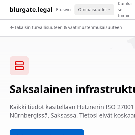
WORK 
Kuinka
blurgate.legal
Etusivu
Ominaisuudet
se
toimii
Takaisin turvallisuuteen & vaatimustenmukaisuuteen
Saksalainen infrastrukt
Kaikki tiedot käsitellään Hetznerin ISO 27001 -
Nürnbergissä, Saksassa. Tietosi eivät koskaa