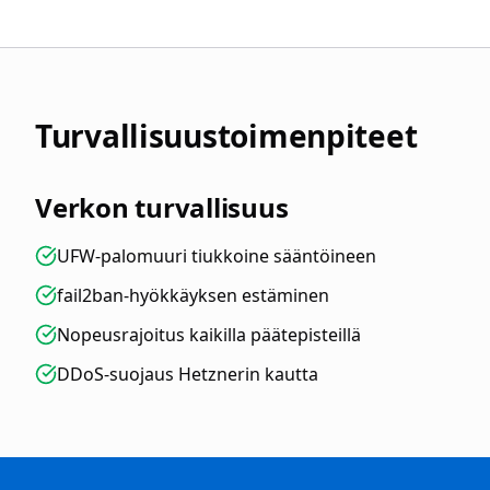
Turvallisuustoimenpiteet
Verkon turvallisuus
UFW-palomuuri tiukkoine sääntöineen
fail2ban-hyökkäyksen estäminen
Nopeusrajoitus kaikilla päätepisteillä
DDoS-suojaus Hetznerin kautta