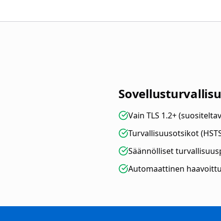
Sovellusturvallis
Vain TLS 1.2+ (suositeltav
Turvallisuusotsikot (HSTS
Säännölliset turvallisuus
Automaattinen haavoitt