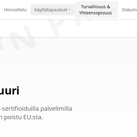
IN PRO
Turvallisuus &
Hinnoittelu
Käyttötapaukset
Dokume
Yhteensopivuus
uuri
sertifioiduilla palvelimilla
n poistu EU:sta.