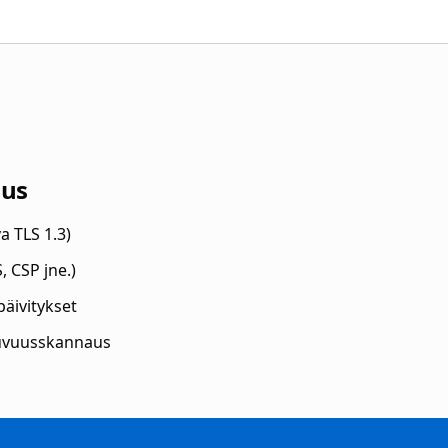
uus
a TLS 1.3)
, CSP jne.)
päivitykset
uvuusskannaus