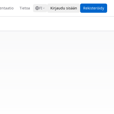
GRESS
ntaatio
Tietoa
FI
Kirjaudu sisään
Rekisteröidy