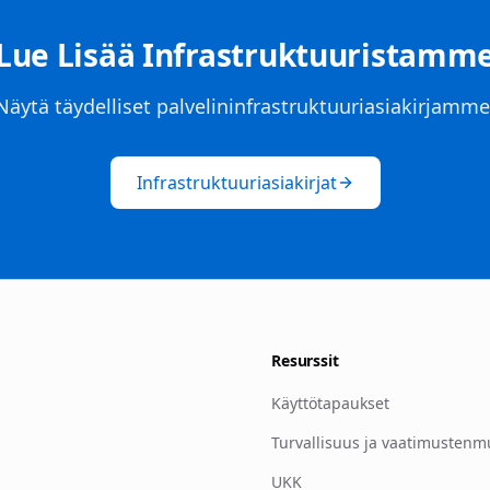
Lue Lisää Infrastruktuuristamm
Näytä täydelliset palvelininfrastruktuuriasiakirjamme
Infrastruktuuriasiakirjat
Resurssit
Käyttötapaukset
Turvallisuus ja vaatimustenm
UKK