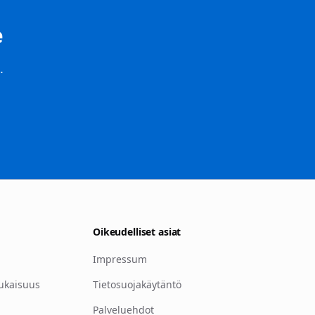
e
.
Oikeudelliset asiat
Impressum
ukaisuus
Tietosuojakäytäntö
Palveluehdot