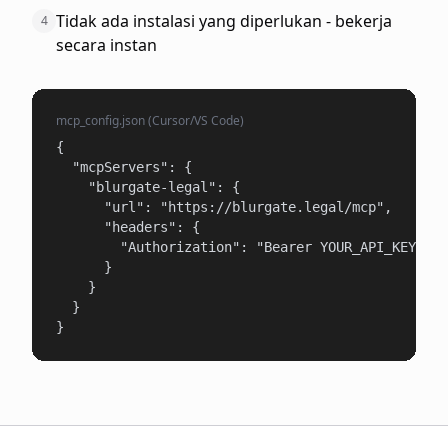
Tidak ada instalasi yang diperlukan - bekerja
4
secara instan
mcp_config.json (Cursor/VS Code)
{

  "mcpServers": {

    "blurgate-legal": {

      "url": "https://blurgate.legal/mcp",

      "headers": {

        "Authorization": "Bearer YOUR_API_KEY"

      }

    }

  }

}