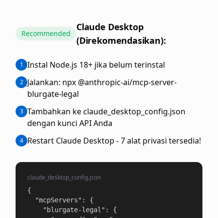
Claude Desktop
Recommended
(Direkomendasikan):
Instal Node.js 18+ jika belum terinstal
1
Jalankan: npx @anthropic-ai/mcp-server-
2
blurgate-legal
Tambahkan ke claude_desktop_config.json
3
dengan kunci API Anda
Restart Claude Desktop - 7 alat privasi tersedia!
4
claude_desktop_config.json
{

  "mcpServers": {

    "blurgate-legal": {
