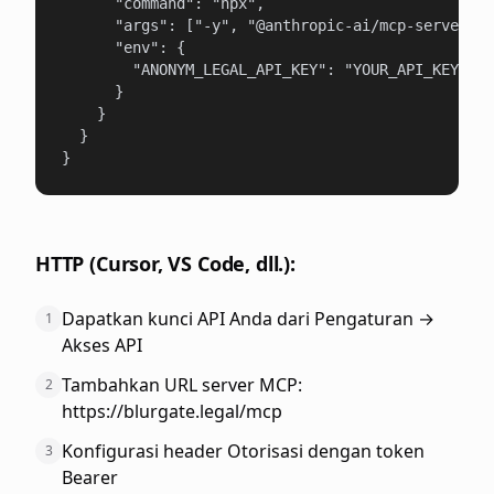
      "command": "npx",

      "args": ["-y", "@anthropic-ai/mcp-server-bl
      "env": {

        "ANONYM_LEGAL_API_KEY": "YOUR_API_KEY"

      }

    }

  }

}
HTTP (Cursor, VS Code, dll.):
Dapatkan kunci API Anda dari Pengaturan →
1
Akses API
Tambahkan URL server MCP:
2
https://blurgate.legal/mcp
Konfigurasi header Otorisasi dengan token
3
Bearer