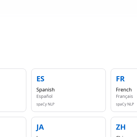
ES
FR
Spanish
French
Español
Français
spaCy NLP
spaCy NLP
JA
ZH