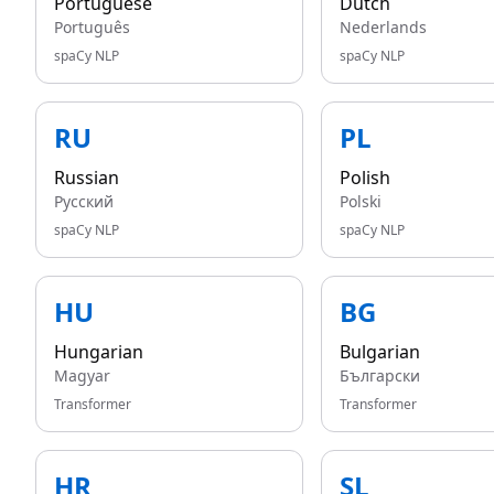
Portuguese
Dutch
Português
Nederlands
spaCy NLP
spaCy NLP
RU
PL
Russian
Polish
Русский
Polski
spaCy NLP
spaCy NLP
HU
BG
Hungarian
Bulgarian
Magyar
Български
Transformer
Transformer
HR
SL