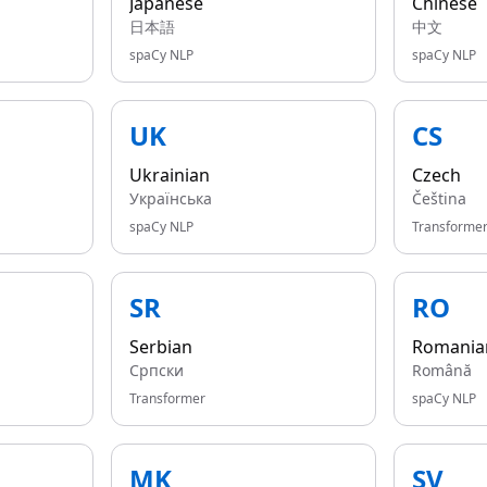
Japanese
Chinese
日本語
中文
spaCy NLP
spaCy NLP
UK
CS
Ukrainian
Czech
Українська
Čeština
spaCy NLP
Transforme
SR
RO
Serbian
Romania
Српски
Română
Transformer
spaCy NLP
MK
SV