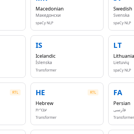
Macedonian
Swedish
Македонски
Svenska
spaCy NLP
spaCy NLP
IS
LT
Icelandic
Lithuani
Íslenska
Lietuvių
Transformer
spaCy NLP
HE
FA
RTL
RTL
Hebrew
Persian
فارسی
עברית
Transformer
Transforme