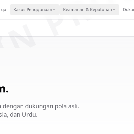
IN PRO
rga
Kasus Penggunaan
Keamanan & Kepatuhan
Doku
m.
a dengan dukungan pola asli.
ia, dan Urdu.