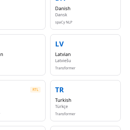
Danish
Dansk
spaCy NLP
LV
an
Latvian
Latviešu
Transformer
TR
RTL
Turkish
Türkçe
r
Transformer