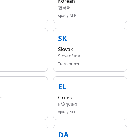
Korean
한국어
spaCy NLP
SK
Slovak
Slovenčina
r
Transformer
EL
n
Greek
Ελληνικά
spaCy NLP
DA