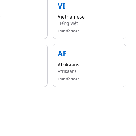
VI
n
Vietnamese
Tiếng Việt
r
Transformer
AF
Afrikaans
Afrikaans
r
Transformer