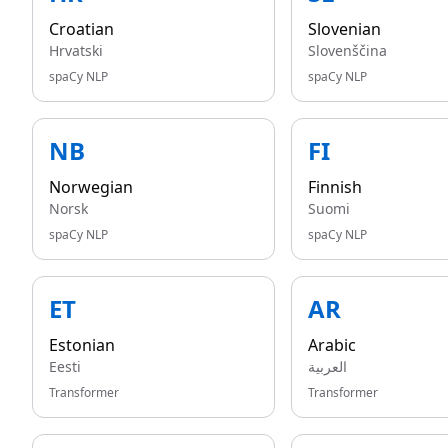
Croatian
Slovenian
Hrvatski
Slovenščina
spaCy NLP
spaCy NLP
NB
FI
Norwegian
Finnish
Norsk
Suomi
spaCy NLP
spaCy NLP
ET
AR
Estonian
Arabic
Eesti
العربية
Transformer
Transformer