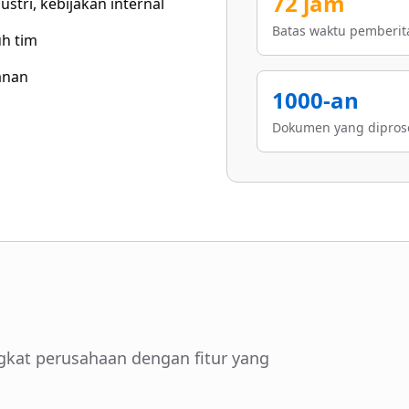
72 jam
stri, kebijakan internal
Batas waktu pemberi
uh tim
anan
1000-an
Dokumen yang diproses
ngkat perusahaan dengan fitur yang