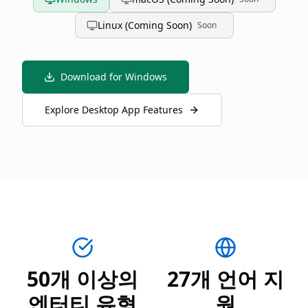
Linux (Coming Soon)
Soon
Download for Windows
Explore Desktop App Features
50개 이상의
27개 언어 지
엔터티 유형
원