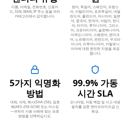
이름, 이메일, 전화번호, 신용카
영어, 독일어, 스페인어, 프랑스
드, SSN, IBAN, IP 주소 등을 여러
어, 이탈리아어, 포르투갈어, 네덜
카테고리에서 감지합니다.
란드어, 폴란드어, 러시아어, 일본
어, 중국어, 한국어, 아랍어, 힌디
어, 터키어, 루마니아어, 그리스
어, 크로아티아어, 슬로베니아어,
마케도니아어, 스웨덴어, 덴마크
어, 노르웨이어, 핀란드어, 우크라
이나어, 리투아니아어, 카탈로니
아어에 대한 완전한 지원을 제공
합니다.
5가지 익명화
99.9% 가동
방법
시간 SLA
대체, 삭제, 해시(SHA-256), 암호
모니터링, 자동 백업 및 사고 대응
화(AES-256-GCM) 또는 마스킹
절차를 갖춘 엔터프라이즈급 신
—귀하의 사용 사례에 맞는 보호
뢰성.
방법을 선택하십시오.