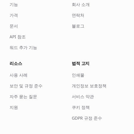
기능
회사 소개
가격
연락처
문서
블로그
API 참조
워드 추가 기능
리소스
법적 고지
사용 사례
인쇄물
보안 및 규정 준수
개인정보 보호정책
자주 묻는 질문
서비스 약관
지원
쿠키 정책
GDPR 규정 준수