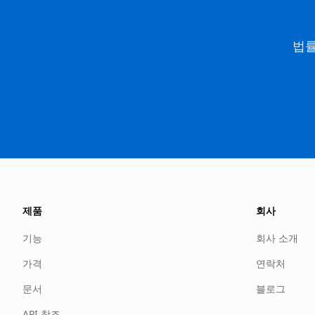
법률
제품
회사
기능
회사 소개
가격
연락처
문서
블로그
API 참조