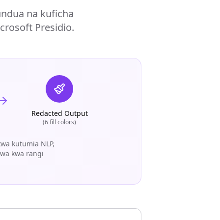
gundua na kuficha
crosoft Presidio.
Redacted Output
(6 fill colors)
kwa kutumia NLP,
hwa kwa rangi