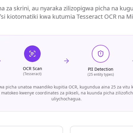
ha za skrini, au nyaraka zilizopigwa picha na ku
afsi kiotomatiki kwa kutumia Tesseract OCR na Mi
OCR Scan
PII Detection
(Tesseract)
(25 entity types)
a picha unatoa maandiko kupitia OCR, kugundua aina 25 za vitu 
 matokeo kwenye coordinates za pikseli, na kuunda picha zilizofic
uliychochagua.