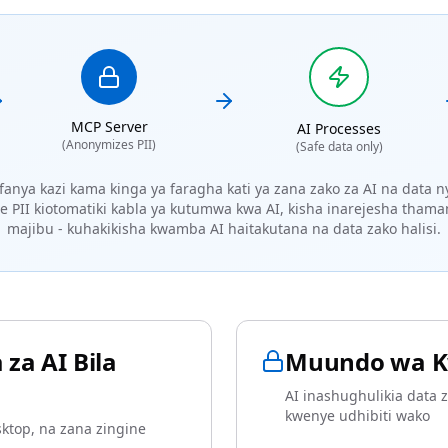
MCP Server
AI Processes
(Anonymizes PII)
(Safe data only)
anya kazi kama kinga ya faragha kati ya zana zako za AI na data 
PII kiotomatiki kabla ya kutumwa kwa AI, kisha inarejesha thamani
majibu - kuhakikisha kwamba AI haitakutana na data zako halisi.
za AI Bila
Muundo wa K
AI inashughulikia data z
kwenye udhibiti wako
sktop, na zana zingine