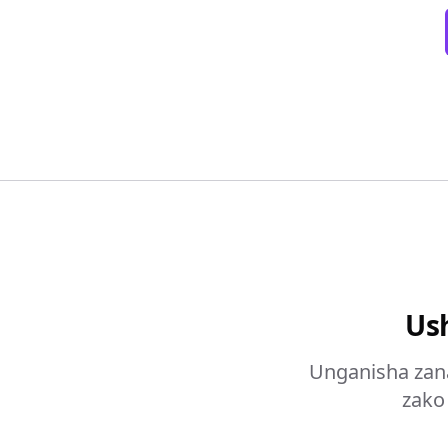
Ush
Unganisha zana
zako 