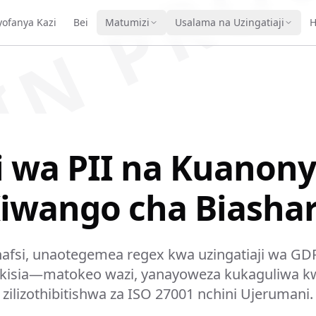
IN PRO
vyofanya Kazi
Bei
Matumizi
Usalama na Uzingatiaji
H
 wa PII na Kuanon
iwango cha Biasha
inafsi, unaotegemea regex kwa uzingatiaji wa GD
kisia—matokeo wazi, yanayoweza kukaguliwa k
zilizothibitishwa za ISO 27001 nchini Ujerumani.