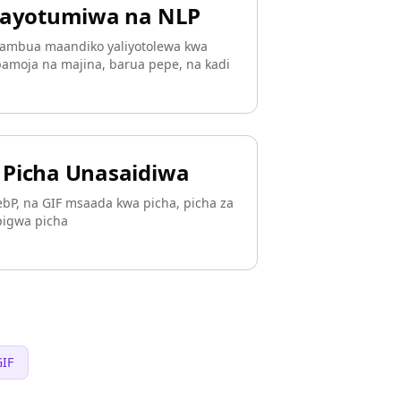
nayotumiwa na NLP
chambua maandiko yaliyotolewa kwa
 pamoja na majina, barua pepe, na kadi
Picha Unasaidiwa
ebP, na GIF msaada kwa picha, picha za
opigwa picha
IF