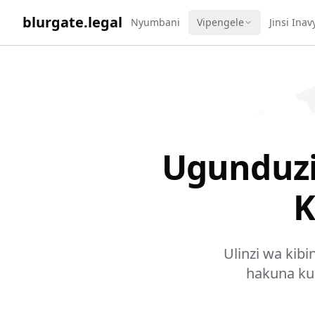
WORK 
blurgate.legal
Nyumbani
Vipengele
Jinsi Ina
Ugunduzi
K
Ulinzi wa kib
hakuna ku