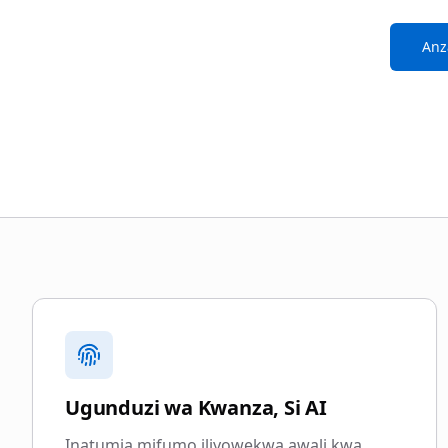
Anza
Kwa nini kuchagua blurgat
Ugunduzi wa Kwanza, Si AI
Inatumia mifumo iliyowekwa awali kwa