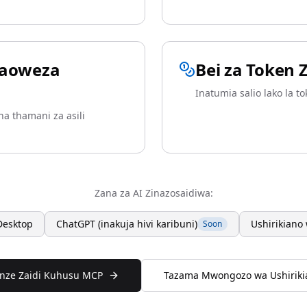
naoweza
Bei za Token Zi
Inatumia salio lako la t
a thamani za asili
Zana za AI Zinazosaidiwa:
Desktop
ChatGPT (inakuja hivi karibuni)
Ushirikiano
Soon
unze Zaidi Kuhusu MCP
Tazama Mwongozo wa Ushiriki