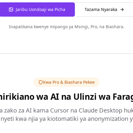
Jaribu Uondoaji wa Picha
Tazama Nyaraka
Inapatikana kwenye mipango ya Msingi, Pro, na Biashara.
Kwa Pro & Biashara Pekee
irikiano wa AI na Ulinzi wa Far
 zako za AI kama Cursor na Claude Desktop huk
nyeti kwa njia ya kiotomatiki ya anonymization y