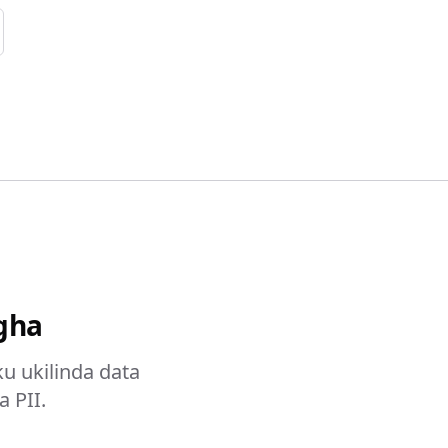
agha
u ukilinda data
a PII.