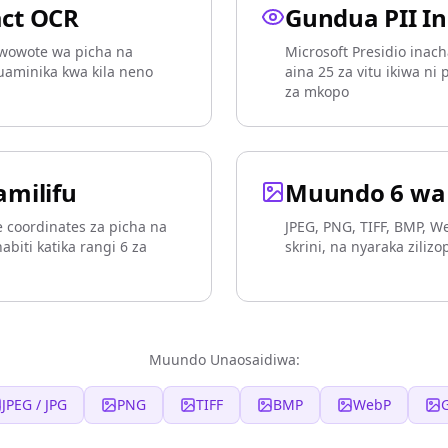
act OCR
Gundua PII I
wowote wa picha na
Microsoft Presidio ina
uaminika kwa kila neno
aina 25 za vitu ikiwa ni
za mkopo
amilifu
Muundo 6 wa 
 coordinates za picha na
JPEG, PNG, TIFF, BMP, W
abiti katika rangi 6 za
skrini, na nyaraka ziliz
Muundo Unaosaidiwa:
JPEG / JPG
PNG
TIFF
BMP
WebP
G