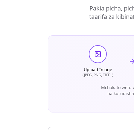
Pakia picha, pic
taarifa za kibin
Upload Image
(JPEG, PNG, TIFF...)
Mchakato wetu w
na kurudisha