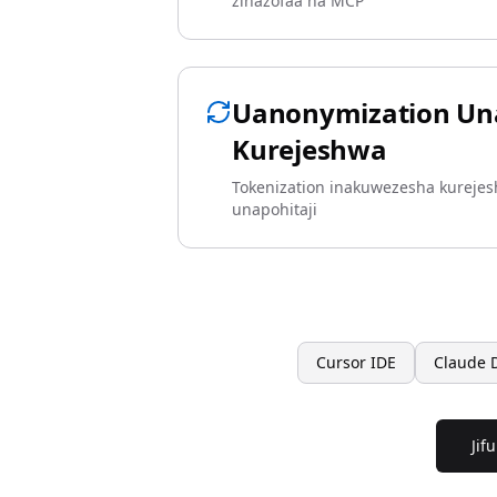
zinazofaa na MCP
Uanonymization U
Kurejeshwa
Tokenization inakuwezesha kurejesh
unapohitaji
Cursor IDE
Claude 
Jif