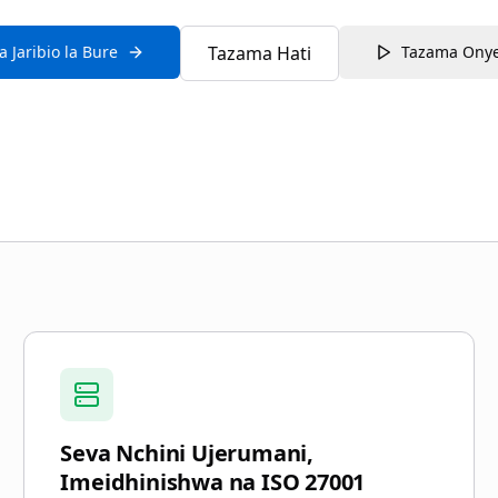
 Jaribio la Bure
Tazama Hati
Tazama Ony
e.legal
Seva Nchini Ujerumani,
Imeidhinishwa na ISO 27001