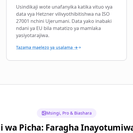
Usindikaji wote unafanyika katika vituo vya
data vya Hetzner vilivyothibitishwa na ISO
27001 nchini Ujerumani. Data yako inabaki
ndani ya EU bila matatizo ya mamlaka
yasiyotarajiwa.
Tazama maelezo ya usalama →
Msingi, Pro & Biashara
i wa Picha: Faragha Inayotumiw