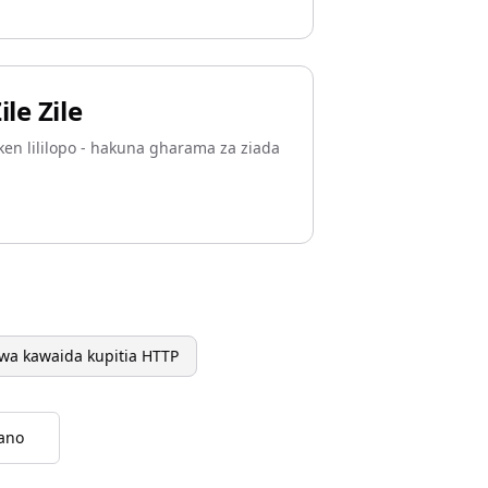
le Zile
oken lililopo - hakuna gharama za ziada
 wa kawaida kupitia HTTP
ano