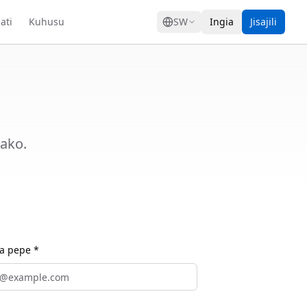
GRESS
ati
Kuhusu
SW
Ingia
Jisajili
yako.
a pepe *