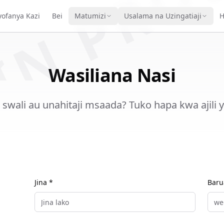
IN PRO
vyofanya Kazi
Bei
Matumizi
Usalama na Uzingatiaji
H
Wasiliana Nasi
swali au unahitaji msaada? Tuko hapa kwa ajili 
Jina *
Baru