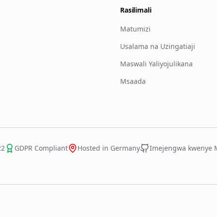
Rasilimali
Matumizi
Usalama na Uzingatiaji
Maswali Yaliyojulikana
Msaada
22
GDPR Compliant
Hosted in Germany
Imejengwa kwenye Mi