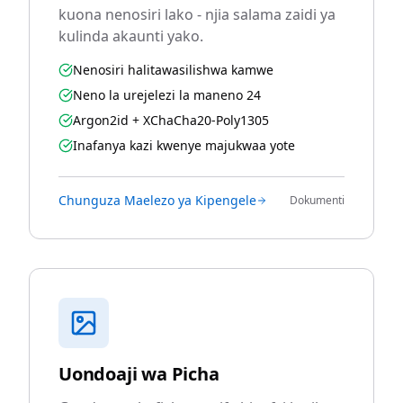
kuona nenosiri lako - njia salama zaidi ya
kulinda akaunti yako.
Nenosiri halitawasilishwa kamwe
Neno la urejelezi la maneno 24
Argon2id + XChaCha20-Poly1305
Inafanya kazi kwenye majukwaa yote
Chunguza Maelezo ya Kipengele
Dokumenti
Uondoaji wa Picha