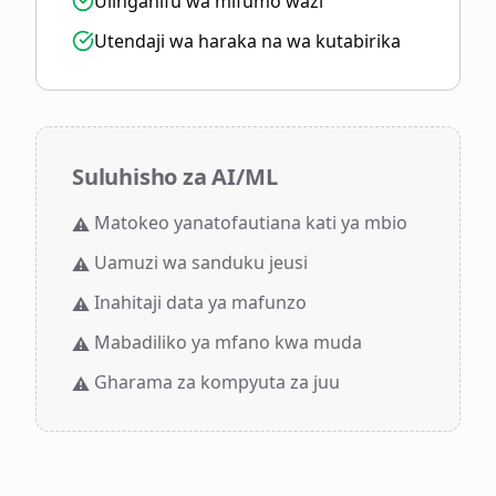
Ulinganifu wa mifumo wazi
Utendaji wa haraka na wa kutabirika
Suluhisho za AI/ML
Matokeo yanatofautiana kati ya mbio
⚠️
Uamuzi wa sanduku jeusi
⚠️
Inahitaji data ya mafunzo
⚠️
Mabadiliko ya mfano kwa muda
⚠️
Gharama za kompyuta za juu
⚠️