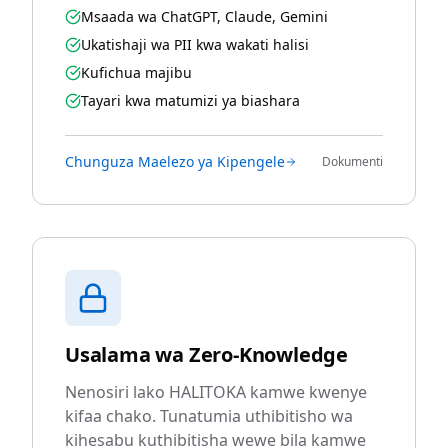
Msaada wa ChatGPT, Claude, Gemini
Ukatishaji wa PII kwa wakati halisi
Kufichua majibu
Tayari kwa matumizi ya biashara
Chunguza Maelezo ya Kipengele
Dokumenti
Usalama wa Zero-Knowledge
Nenosiri lako HALITOKA kamwe kwenye
kifaa chako. Tunatumia uthibitisho wa
kihesabu kuthibitisha wewe bila kamwe