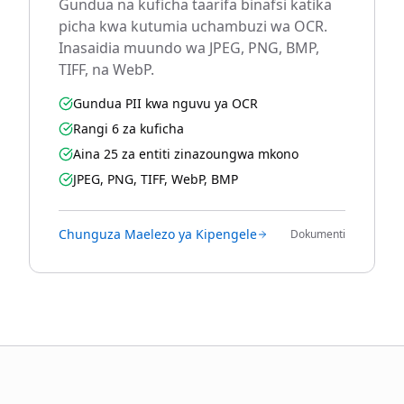
Gundua na kuficha taarifa binafsi katika
picha kwa kutumia uchambuzi wa OCR.
Inasaidia muundo wa JPEG, PNG, BMP,
TIFF, na WebP.
Gundua PII kwa nguvu ya OCR
Rangi 6 za kuficha
Aina 25 za entiti zinazoungwa mkono
JPEG, PNG, TIFF, WebP, BMP
Chunguza Maelezo ya Kipengele
Dokumenti