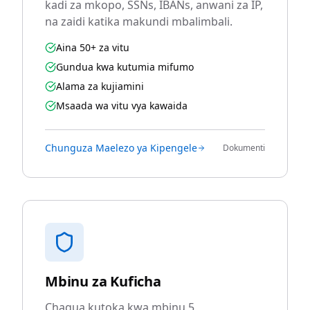
kadi za mkopo, SSNs, IBANs, anwani za IP,
na zaidi katika makundi mbalimbali.
Aina 50+ za vitu
Gundua kwa kutumia mifumo
Alama za kujiamini
Msaada wa vitu vya kawaida
Chunguza Maelezo ya Kipengele
Dokumenti
Mbinu za Kuficha
Chagua kutoka kwa mbinu 5