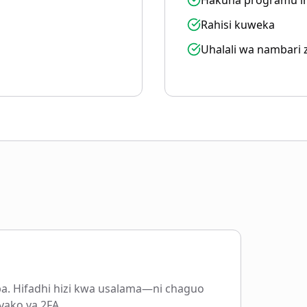
Hakuna programu in
Rahisi kuweka
Uhalali wa nambari 
a. Hifadhi hizi kwa usalama—ni chaguo
 yako ya 2FA.