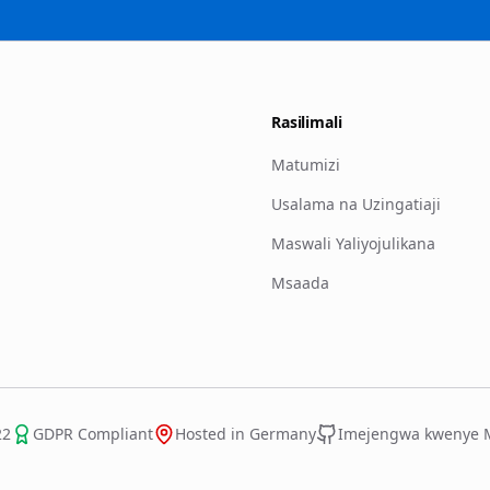
Rasilimali
Matumizi
Usalama na Uzingatiaji
Maswali Yaliyojulikana
Msaada
22
GDPR Compliant
Hosted in Germany
Imejengwa kwenye Mi