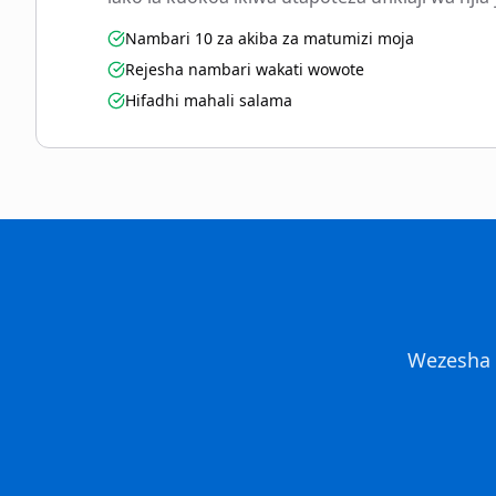
Nambari 10 za akiba za matumizi moja
Rejesha nambari wakati wowote
Hifadhi mahali salama
Wezesha u