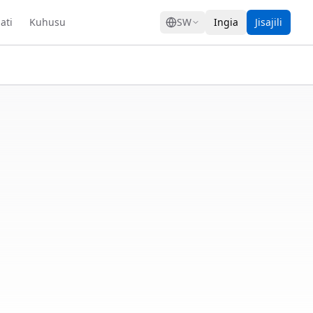
GRESS
ati
Kuhusu
SW
Ingia
Jisajili