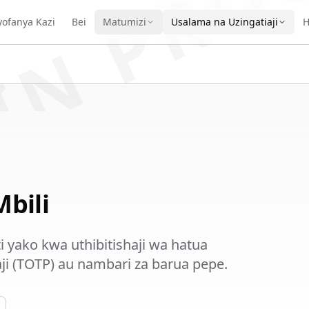
IN PRO
vyofanya Kazi
Bei
Matumizi
Usalama na Uzingatiaji
H
Mbili
 yako kwa uthibitishaji wa hatua
aji (TOTP) au nambari za barua pepe.