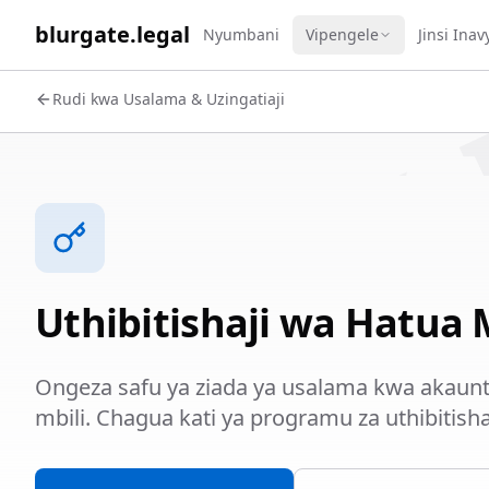
WORK 
blurgate.legal
Nyumbani
Vipengele
Jinsi Ina
Rudi kwa Usalama & Uzingatiaji
Uthibitishaji wa Hatua 
Ongeza safu ya ziada ya usalama kwa akaunti
mbili. Chagua kati ya programu za uthibitish