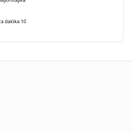
ayohitajika
za dakika 10