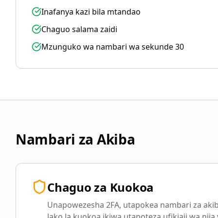
Inafanya kazi bila mtandao
Chaguo salama zaidi
Mzunguko wa nambari wa sekunde 30
Nambari za Akiba
Chaguo za Kuokoa
Unapowezesha 2FA, utapokea nambari za akib
lako la kuokoa ikiwa utapoteza ufikiaji wa njia