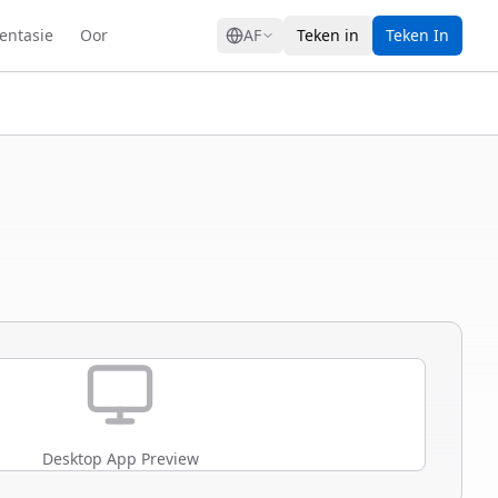
GRESS
ntasie
Oor
AF
Teken in
Teken In
Desktop App Preview