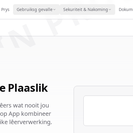
IN PRO
Prys
Gebruiksg gevalle
Sekuriteit & Nakoming
Dokume
 Plaaslik
êers wat nooit jou
sktop App kombineer
ike lêerverwerking.