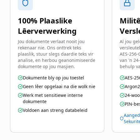
100% Plaaslike
Milit
Lêerverwerking
Versl
Jou dokumente verlaat nooit jou
Al jou ge
rekenaar nie. Ons onttrek teks
versleute
plaaslik, stuur slegs daardie teks vir
AES-256-G
analise, en herbou geanonimiseerde
van 'n 24
dokumente op jou masjien.
behulp v
Dokumente bly op jou toestel
AES-25
Geen lêer opgelaai na die wolk nie
Argon2i
Werk met sensitiewe interne
24-woor
dokumente
PIN-be
Voldoen aan streng databeleid
Aanged
Sekurite