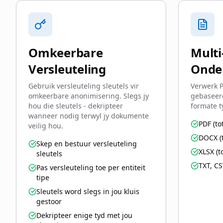
Omkeerbare
Mult
Versleuteling
Onde
Gebruik versleuteling sleutels vir
Verwerk P
omkeerbare anonimisering. Slegs jy
gebaseerd
hou die sleutels - dekripteer
formate t
wanneer nodig terwyl jy dokumente
PDF (to
veilig hou.
DOCX (
Skep en bestuur versleuteling
XLSX (t
sleutels
TXT, CS
Pas versleuteling toe per entiteit
tipe
Sleutels word slegs in jou kluis
gestoor
Dekripteer enige tyd met jou