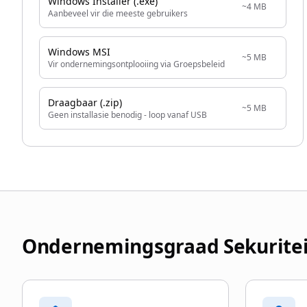
Windows Installer (.exe)
~4 MB
Aanbeveel vir die meeste gebruikers
Windows MSI
~5 MB
Vir ondernemingsontplooiing via Groepsbeleid
Draagbaar (.zip)
~5 MB
Geen installasie benodig - loop vanaf USB
Ondernemingsgraad Sekuriteit