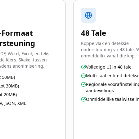
i-Formaat
48 Tale
rsteuning
Koppelvlak en deteksie
ondersteuning vir 48 tale. W
DF, Word, Excel, en teks-
onmiddellik vanaf die kop.
e lêers. Skakel tussen
ydens anonimisering.
Volledige UI in 48 tale
Multi-taal entiteit deteksi
t 50MB)
Regionale voorafinstellin
tot 30MB)
aanbevelings
ot 20MB)
Onmiddellike taalwisseli
V, JSON, XML