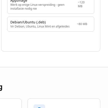
AppImage
~120
Werk op enige Linux-verspreiding - geen
MB
installasie nodig nie
Debian/Ubuntu (.deb)
~80 MB
Vir Debian, Ubuntu, Linux Mint en afgeleides
g