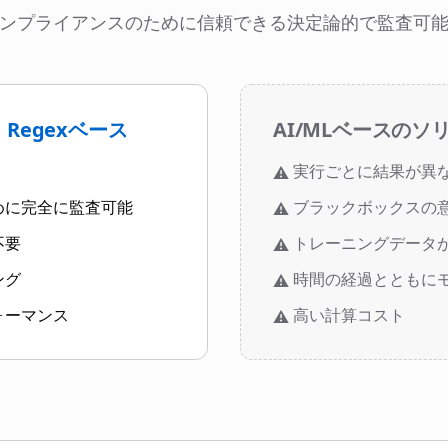
ンプライアンスのために信頼できる決定論的で監査可
Regexベース
AI/MLベースのソ
実行ごとに結果が異
⚠️
めに完全に監査可能
ブラックボックスの
⚠️
不要
トレーニングデータ
⚠️
ング
時間の経過とともに
⚠️
ォーマンス
高い計算コスト
⚠️