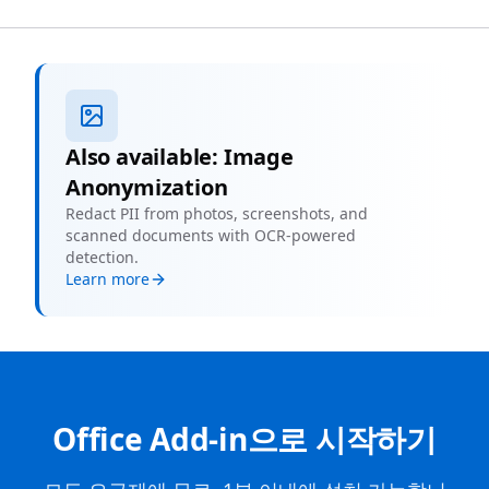
Also available: Image
Anonymization
Redact PII from photos, screenshots, and
scanned documents with OCR-powered
detection.
Learn more
Office Add-in으로 시작하기