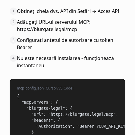
Obțineți cheia dvs. API din Setări → Acces API
1
Adăugați URL-ul serverului MCP:
2
https://blurgate.legal/mcp
Configurați antetul de autorizare cu token
3
Bearer
Nu este necesară instalarea - funcționează
4
instantaneu
mcp_config.json (Cursor/VS Code)
{

  "mcpServers": {

    "blurgate-legal": {

      "url": "https://blurgate.legal/mcp",

      "headers": {

        "Authorization": "Bearer YOUR_API_KEY"

      }
