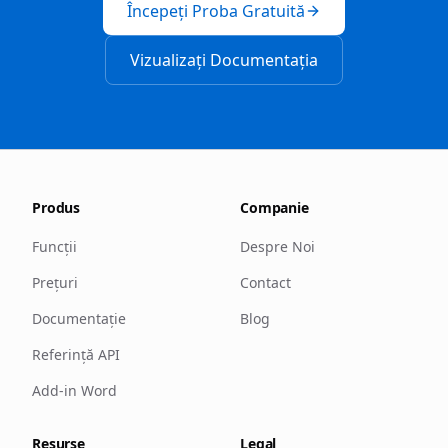
Începeți Proba Gratuită
Vizualizați Documentația
Produs
Companie
Funcții
Despre Noi
Prețuri
Contact
Documentație
Blog
Referință API
Add-in Word
Resurse
Legal