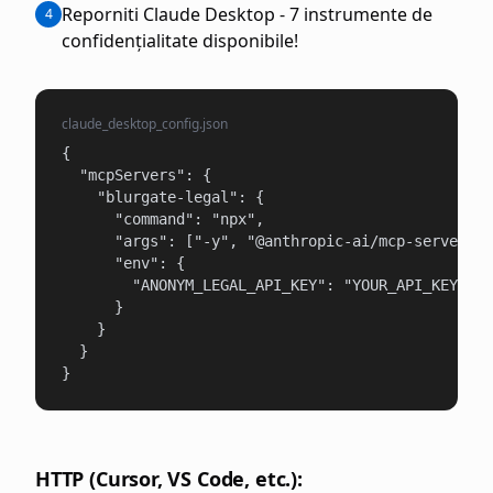
Reporniti Claude Desktop - 7 instrumente de
4
confidențialitate disponibile!
claude_desktop_config.json
{

  "mcpServers": {

    "blurgate-legal": {

      "command": "npx",

      "args": ["-y", "@anthropic-ai/mcp-server-bl
      "env": {

        "ANONYM_LEGAL_API_KEY": "YOUR_API_KEY"

      }

    }

  }

}
HTTP (Cursor, VS Code, etc.):