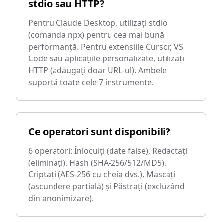
stdio sau HTTP?
Pentru Claude Desktop, utilizați stdio
(comanda npx) pentru cea mai bună
performanță. Pentru extensiile Cursor, VS
Code sau aplicațiile personalizate, utilizați
HTTP (adăugați doar URL-ul). Ambele
suportă toate cele 7 instrumente.
Ce operatori sunt disponibili?
6 operatori: Înlocuiți (date false), Redactați
(eliminați), Hash (SHA-256/512/MD5),
Criptați (AES-256 cu cheia dvs.), Mascați
(ascundere parțială) și Păstrați (excluzând
din anonimizare).