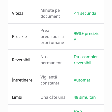
Minute pe
Viteză
< 1 secundă
document
Prea
95%+ precizie
Precizie
predispus la
AI
erori umane
Nu -
Da - complet
Reversibil
permanent
reversibil
Vigilentă
Întreținere
Automat
constantă
Limbi
Una câte una
48 simultan
Fără