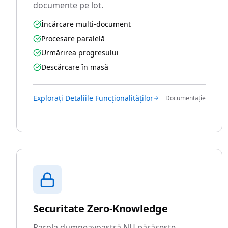
documente pe lot.
Încărcare multi-document
Procesare paralelă
Urmărirea progresului
Descărcare în masă
Explorați Detaliile Funcționalităților
Documentație
Securitate Zero-Knowledge
Parola dumneavoastră NU părăsește