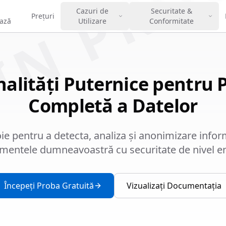
IN PRO
Cazuri de
Securitate &
Prețuri
ază
Utilizare
Conformitate
alități Puternice pentru 
Completă a Datelor
oie pentru a detecta, analiza și anonimizare infor
mentele dumneavoastră cu securitate de nivel en
Începeți Proba Gratuită
Vizualizați Documentația