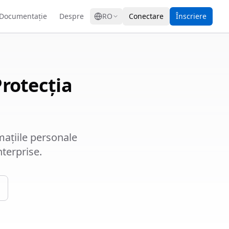
GRESS
Documentație
Despre
RO
Conectare
Înscriere
Protecția
mațiile personale
terprise.