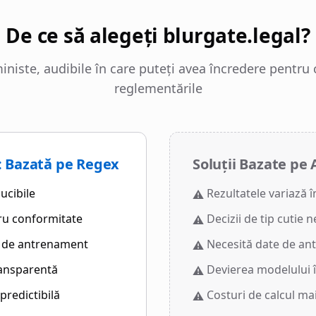
De ce să alegeți blurgate.legal?
iniste, audibile în care puteți avea încredere pentru
reglementările
 Bazată pe Regex
Soluții Bazate pe
ucibile
Rezultatele variază î
⚠️
ru conformitate
Decizii de tip cutie 
⚠️
e de antrenament
Necesită date de a
⚠️
ransparentă
Devierea modelului 
⚠️
predictibilă
Costuri de calcul ma
⚠️