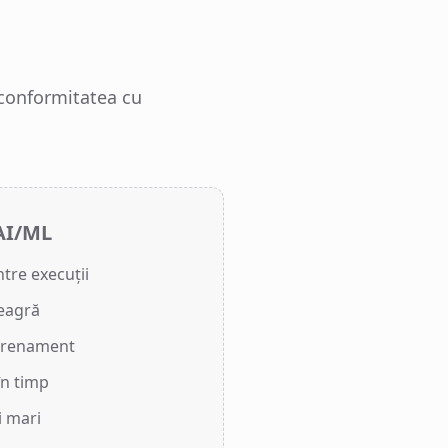
 conformitatea cu
 AI/ML
ntre execuții
neagră
ntrenament
în timp
i mari