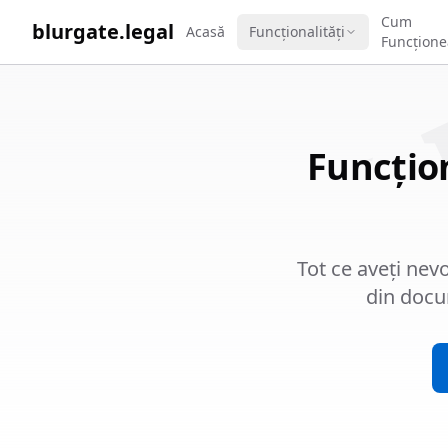
WORK 
Cum
blurgate.legal
Acasă
Funcționalități
Funcțione
Funcțion
Tot ce aveți nev
din docu