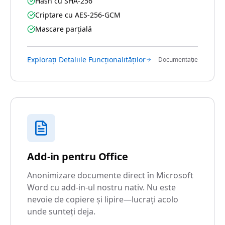
Hash cu SHA-256
Criptare cu AES-256-GCM
Mascare parțială
Explorați Detaliile Funcționalităților
Documentație
Add-in pentru Office
Anonimizare documente direct în Microsoft
Word cu add-in-ul nostru nativ. Nu este
nevoie de copiere și lipire—lucrați acolo
unde sunteți deja.