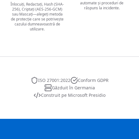
automate și proceduri de
Înlocuiți, Redactați, Hash (SHA-
răspuns la incidente.
256), Criptați (AES-256-GCM)
sau Mascați—alegeți metoda
de protecție care se potrivește
cazului dumneavoastră de
utilizare.
ISO 27001:2022
Conform GDPR
Găzduit în Germania
Construit pe Microsoft Presidio