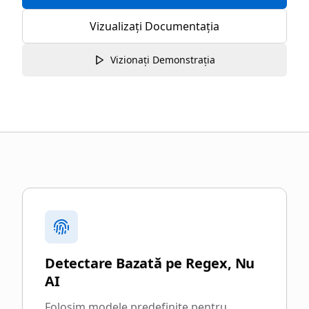
Vizualizați Documentația
Vizionați Demonstrația
De ce să alegeți blurgate.legal
Detectare Bazată pe Regex, Nu
AI
Folosim modele predefinite pentru