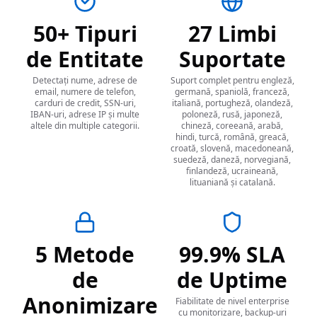
50+ Tipuri
27 Limbi
de Entitate
Suportate
Detectați nume, adrese de
Suport complet pentru engleză,
email, numere de telefon,
germană, spaniolă, franceză,
carduri de credit, SSN-uri,
italiană, portugheză, olandeză,
IBAN-uri, adrese IP și multe
poloneză, rusă, japoneză,
altele din multiple categorii.
chineză, coreeană, arabă,
hindi, turcă, română, greacă,
croată, slovenă, macedoneană,
suedeză, daneză, norvegiană,
finlandeză, ucraineană,
lituaniană și catalană.
5 Metode
99.9% SLA
de
de Uptime
Anonimizare
Fiabilitate de nivel enterprise
cu monitorizare, backup-uri