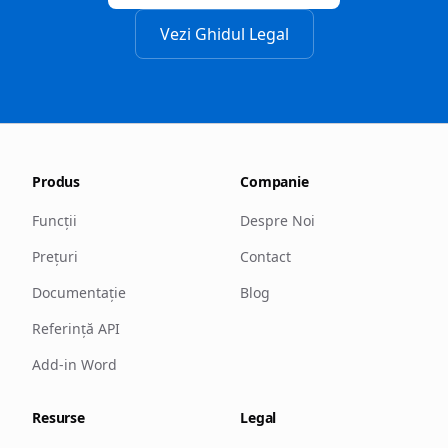
Vezi Ghidul Legal
Produs
Companie
Funcții
Despre Noi
Prețuri
Contact
Documentație
Blog
Referință API
Add-in Word
Resurse
Legal